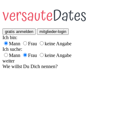
gratis anmelden
mitglieder-login
Ich bin:
Mann
Frau
keine Angabe
Ich suche:
Mann
Frau
keine Angabe
weiter
Wie willst Du Dich nennen?