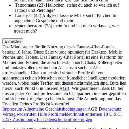
Tattoomaus (23)
Hallöchen, stehst du auch so wie ich auf
Tattoos und Piercings?
Lonely75 (42)
Aufgeschlossene MILF sucht Pärchen für
angenehme Gespräche und mehr
septemberstorm (28)
mein freund hat mich verlassen, wer
tröstet mich?
anmelden
Das Mindestalter für die Nutzung dieses Fantasy-Chat-Portals
beträgt 18 Jahre. Diese Seite wurde optimiert für Desktop, Mobile
Phones und Tablets. Das Fantasy-Chat-Portal ist eine Plattform für
Männer und Frauen, die ausschliesslich nach Chats, Rollenspielen
und fantasievollem, virtuellem Austausch suchen. Alle
professionellen Chatpartner sind virtuelle Profile die von
spannenden echten Menschen oder künstlicher Intelligenz moderiert
werden, wobei reale Treffen mit diesen nicht möglich sind. Bitte lies
hierzu auch Punkt 6 in unseren
AGB
. Wir garantieren, dass Du bei
uns zu jeder Zeit mit professionellen Chatpartnern in einer geprüften
und sicheren Umgebung chatten kannst. Die Anmeldung und das
Erstellen Deines Profils ist kostenfrei.
Impressum
Allgemeine Geschäftsbedingungen
AGB
Datenschutz
Vertrag widerrufen
Hilfe
Profil melden/Inhalt entfernen
18 U.S.C.
2257 Zustimmung für Datenschutzanforderungen