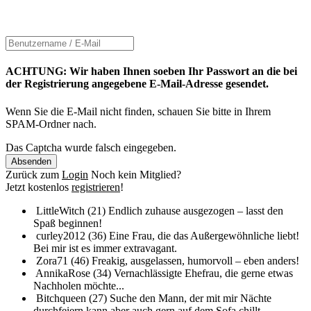
ACHTUNG: Wir haben Ihnen soeben Ihr Passwort an die bei
der Registrierung angegebene E-Mail-Adresse gesendet.
Wenn Sie die E-Mail nicht finden, schauen Sie bitte in Ihrem
SPAM-Ordner nach.
Das Captcha wurde falsch eingegeben.
Absenden
Zurück zum
Login
Noch kein Mitglied?
Jetzt kostenlos
registrieren
!
LittleWitch (21)
Endlich zuhause ausgezogen – lasst den
Spaß beginnen!
curley2012 (36)
Eine Frau, die das Außergewöhnliche liebt!
Bei mir ist es immer extravagant.
Zora71 (46)
Freakig, ausgelassen, humorvoll – eben anders!
AnnikaRose (34)
Vernachlässigte Ehefrau, die gerne etwas
Nachholen möchte...
Bitchqueen (27)
Suche den Mann, der mit mir Nächte
durchfeiern kann aber auch gern auf dem Sofa chillt