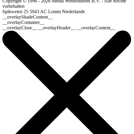
Copyright © 1996 - 2026 Media Websolutions B.V. - Alle Rechte
vorbehalten
Spikweien 25
5943 AC Lomm
Niederlande
__overlayShadeContent__
__overlayContainer__
__overlayClose__ __overlayHeader__ __overlayContent__